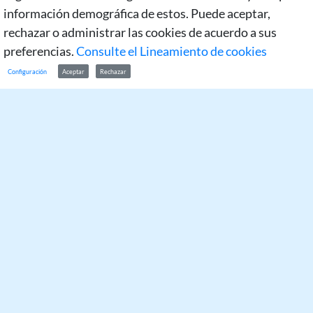
información demográfica de estos. Puede aceptar,
rechazar o administrar las cookies de acuerdo a sus
preferencias.
Consulte el Lineamiento de cookies
Configuración
Aceptar
Rechazar
Comparte:
Servicios y Recursos de
la Biblioteca General
Los nuevos modelos educativos basados en