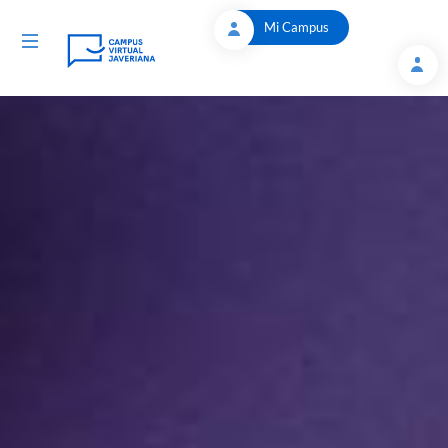
Saltar al contenido principal
Mi Campus
Toggle navigation
Articulo: Humanidades Digitales, ¿qué reflexiones 